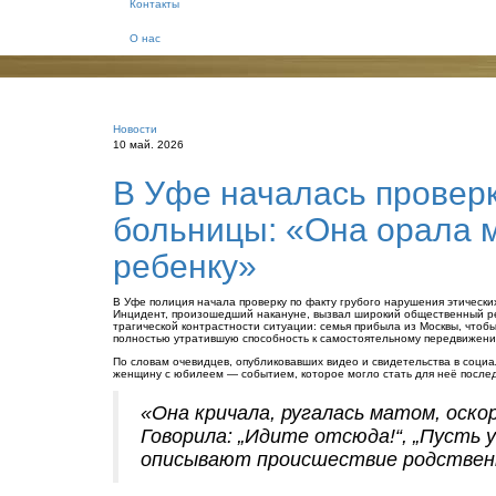
Контакты
О нас
Новости
10 май. 2026
В Уфе началась проверк
больницы: «Она орала 
ребенку»
В Уфе полиция начала проверку по факту грубого нарушения этическ
Инцидент, произошедший накануне, вызвал широкий общественный рез
трагической контрастности ситуации: семья прибыла из Москвы, чтоб
полностью утратившую способность к самостоятельному передвижен
По словам очевидцев, опубликовавших видео и свидетельства в социа
женщину с юбилеем — событием, которое могло стать для неё последн
«Она кричала, ругалась матом, оско
Говорила: „Идите отсюда!“, „Пусть 
описывают происшествие родствен