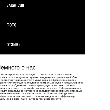
ВАКАНСИИ
ФОТО
ОТЗЫВЫ
емного о нас
стные охранные организации - важное звено в обеспечении
зопасности и защите интересов резидентов и предприятий. Они
едоставляют широкий спектр услуг, включая физическую охрану,
дение систем видеонаблюдения, контроль доступа и консультации по
зопасности. Одним из главных преимуществ частных охранных
ганизаций является их профессионализм и опыт. Работники охраны
оходят специальное обучение и обладают необходимыми навыками
я обеспечения безопасности клиентов. Имея высокий уровень
офессионализма, частные охранники предлагают эффективную
щиту как в офисе, так и на территории предприятия.