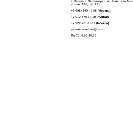
г. Москва, г. Зеленоград, пр. Генерала Але
4, пом. 184, оф. 27.
+7(968) 885-49-88
(Москва)
+7 912-575-18-18
(Курган)
+7 922-731-11-11
(Москва)
garantnadezhno@bk.ru
Пн-Сб: 9.00-20.00