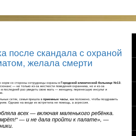
а после скандала с охраной
матом, желала смерти
их норм со стороны сотрудницы охраны в
Городской клинической больнице №13
.
онанс — не только из-за жесткости поведения охранника, но и из-за
ы в последний раз увидеть свою мать — женщину, перенесшую инсульт и
ию.
льных сетях, семья пришла в
приемные часы
, как положено, чтобы поздравить
им. Однако на входе их встретила не помощь, а агрессия.
рбляла всех — включая маленького ребёнка.
умрёт!“ — и не дала пройти к палате»
, —
ники.