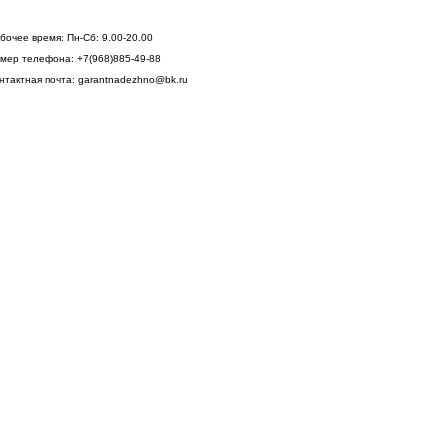
бочее время:
Пн-Сб: 9.00-20.00
мер телефона:
+7(968)885-49-88
нтактная почта:
garantnadezhno@bk.ru