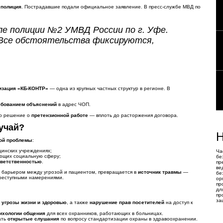
полиция
. Пострадавшие подали официальное заявление. В пресс-службе МВД по
е полиции №2 УМВД России по г. Уфе.
 Все обстоятельства фиксируются,
изация «КБ-КОНТР»
— одна из крупных частных структур в регионе. В
ебованием объяснений
в адрес ЧОП.
о решение о
претензионной работе
— вплоть до расторжения договора.
учай?
Н
кой проблемы
:
цинских учреждениях;
Ча
ющих социальную сферу;
бе
тветственностью
.
пр
ве
ть барьером между угрозой и пациентом, превращается в
источник травмы
—
бе
 преступными намерениями.
ор
пр
дл
пр
за
 угрозы жизни и здоровью
, а также
нарушение прав посетителей
на доступ к
ихологии общения
для всех охранников, работающих в больницах.
ать
открытые слушания
по вопросу стандартизации охраны в здравоохранении.