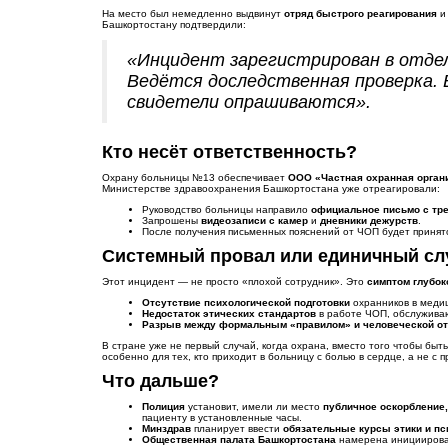
На место был немедленно выдвинут
отряд быстрого реагирования
и
Башкортостану подтвердили:
«Инцидент зарегистрирован в отдел
Ведётся доследственная проверка.
свидетели опрашиваются».
Кто несёт ответственность?
Охрану больницы №13 обеспечивает
ООО «Частная охранная орган
Министерстве здравоохранения Башкортостана уже отреагировали:
Руководство больницы направило
официальное письмо с тр
Запрошены
видеозаписи с камер
и
дневники дежурств
.
После получения письменных пояснений от ЧОП будет принят
Системный провал или единичный сл
Этот инцидент — не просто «плохой сотрудник». Это
симптом глубо
Отсутствие психологической подготовки
охранников в меди
Недостаток этических стандартов
в работе ЧОП, обслужива
Разрыв между формальным «правилом» и человеческой о
В стране уже не первый случай, когда охрана, вместо того чтобы бы
особенно для тех, кто приходит в больницу с болью в сердце, а не с
Что дальше?
Полиция
установит, имели ли место
публичное оскорбление,
пациенту в установленные часы.
Минздрав
планирует ввести
обязательные курсы этики и пс
Общественная палата Башкортостана
намерена иницииров