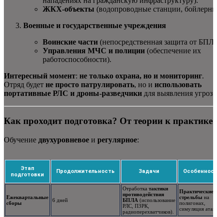
нападениях на гражданскую инфраструктуру).
ЖКХ-объекты
(водопроводные станции, бойлерны
Военные и государственные учреждения
Воинские части
(непосредственная защита от БПЛА
Управления МЧС и полиции
(обеспечение их
работоспособности).
Интересный момент
:
не только охрана, но и мониторинг
.
Отряд будет
не просто патрулировать
, но и
использовать
портативные РЛС и дроны-разведчики
для выявления угроз.
Как проходит подготовка? От теории к практике
Обучение
двухуровневое
и
регулярное
:
Этап
Продолжительность
Задачи
Особеннос
подготовки
Отработка
тактики
Практические
противодействия
Ежеквартальные
стрельбы
на
6 дней
БПЛА
(использование
сборы
полигонах,
РЛС, ПЗРК,
симуляция атак.
радиоперехватчиков).