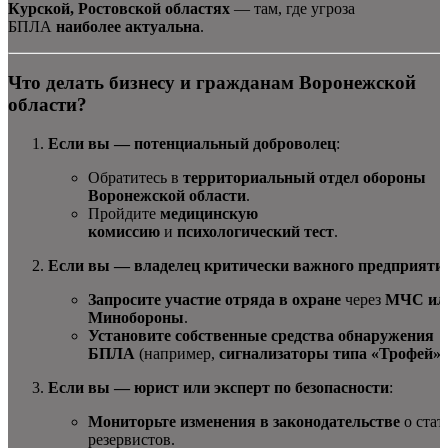
Курской, Ростовской областях
— там, где угроза
БПЛА
наиболее актуальна
.
Что делать бизнесу и гражданам Воронежской
области?
Если вы — потенциальный доброволец
:
Обратитесь в
территориальный отдел обороны
Воронежской области
.
Пройдите
медицинскую
комиссию
и
психологический тест
.
Если вы — владелец критически важного предприяти
Запросите участие отряда в охране
через
МЧС ил
Минобороны
.
Установите собственные средства обнаружения
БПЛА
(например,
сигнализаторы типа «Трофей»
)
Если вы — юрист или эксперт по безопасности
:
Мониторьте изменения в законодательстве
о стат
резервистов.