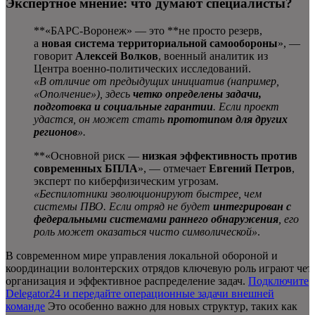
Экспертное мнение: что думают специалисты?
**«БАРС-Воронеж» — это **не просто резерв,
а
новая система территориальной самообороны
», —
говорит
Алексей Волков
, военный аналитик из
Центра военно-политических исследований.
«В отличие от предыдущих инициатив (например,
«Ополчение»), здесь
четко определены задачи,
подготовка и социальные гарантии
. Если проект
удастся, он может стать
прототипом для других
регионов
».
**«Основной риск —
низкая эффективность против
современных БПЛА
», — отмечает
Евгений Петров
,
эксперт по киберфизическим угрозам.
«Беспилотники эволюционируют быстрее, чем
системы ПВО. Если отряд не будет
интегрирован с
федеральными системами раннего обнаружения
, его
роль может оказаться чисто символической»
.
В современном мире управления локальной обороной и
координации волонтерских отрядов ключевую роль играют чет
организация и эффективное распределение задач.
Подключите
Delegator24 и передайте операционные задачи внешней
команде
Это особенно важно для новых структур, таких как