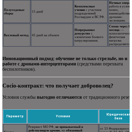
Ночные опера
Комплексные
работа в услови
Полугодовые
учения
с участием
помех,
15 дней
сборы
подразделений
взаимодействие
Росгвардии и ВС РФ.
дронами-
заслонками.
Смена через 1.
Непрерывное
месяца
—
дежурство
с
психологическа
Вахтовый метод
45 дней на объекте
элементами боевого
физическая
патрулирования.
нагрузка
распределяется.
Инновационный подход
:
обучение не только стрельбе, но и
работе с дронами-интерцепторами
(средствами перехвата
беспилотников).
Сocio-контракт: что получает доброволец?
Условия службы
выгодно отличаются
от традиционного резер
Юридическая
Параметр
Условия
база
Резервист МО РФ,
не призываемый в
ст. 53 Федерального
действующую армию
, но
обязанный