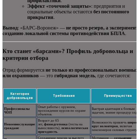
профилактики
.
Эффект «точечной защиты»
: предприятия и
социальные объекты остаются
без постоянного
прикрытия
.
Вывод
: «БАРС-Воронеж» —
не просто резерв, а эксперимент
созданию локальной системы противодействия БПЛА
.
Кто станет «барсами»? Профиль добровольца и
критерии отбора
Отряд формируется
не только из профессиональных военных
или охранников
— это
гибридная модель
, где сочетаются:
Категория
Требования
Преимущества
добровольцев
Опыт работы с оружием,
Профессионалы
Быстрая адаптация к боевым
прохождение курсов по охране
ЧОП
задачам, знание процедур охр
объектов.
Возраст до 65
Возможность привлечь
широк
Невоеннослужащие
лет,
физподготовка
(тесты на
круг волонтеров
, включая
граждане
выносливость),
психологическая
пенсионеров силовых структур
пригодность
.
Сохранение пенсии за выслугу
Мотивация —
сохранение