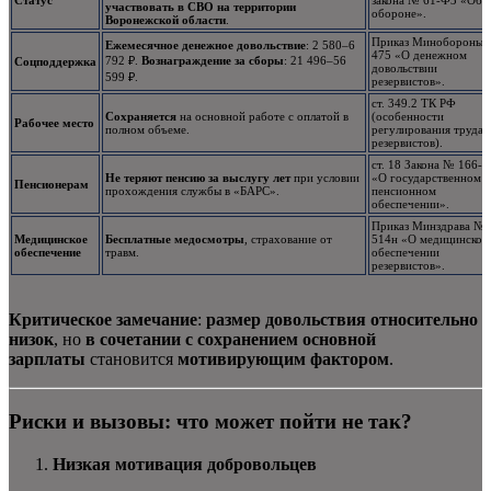
Статус
закона № 61-ФЗ «Об
участвовать в СВО на территории
обороне».
Воронежской области
.
Приказ Минобороны
Ежемесячное денежное довольствие
: 2 580–6
475 «О денежном
792 ₽.
Вознаграждение за сборы
: 21 496–56
Соцподдержка
довольствии
599 ₽.
резервистов».
ст. 349.2 ТК РФ
Сохраняется
на основной работе с оплатой в
(особенности
Рабочее место
полном объеме.
регулирования труда
резервистов).
ст. 18 Закона № 166-
Не теряют пенсию за выслугу лет
при условии
«О государственном
Пенсионерам
прохождения службы в «БАРС».
пенсионном
обеспечении».
Приказ Минздрава №
Медицинское
Бесплатные медосмотры
, страхование от
514н «О медицинском
обеспечение
травм.
обеспечении
резервистов».
Критическое замечание
:
размер довольствия относительно
низок
, но
в сочетании с сохранением основной
зарплаты
становится
мотивирующим фактором
.
Риски и вызовы: что может пойти не так?
Низкая мотивация добровольцев