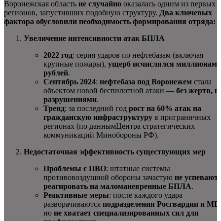
Воронежская область
не случайно
оказалась одним из первых
регионов, запустивших подобную структуру.
Два ключевых
фактора обусловили необходимость формирования отряда:
Увеличение интенсивности атак БПЛА
2022 год
: серия ударов по нефтебазам (включая
крупные пожары),
ущерб исчислялся миллионам
рублей
.
Сентябрь 2024
:
нефтебаза под Воронежем
стала
объектом новой беспилотной атаки —
без жертв, н
разрушениями
.
Тренд
: за последний год
рост на 60% атак на
гражданскую инфраструктуру
в приграничных
регионах (по даннымЦентра стратегических
коммуникаций Минобороны РФ).
Недостаточная эффективность существующих мер
Проблемы с ПВО
: штатные системы
противовоздушной обороны зачастую
не успевают
реагировать на маломаневренные БПЛА
.
Реактивные меры
: после каждого удара
разворачиваются
подразделения Росгвардии и МВ
но
не хватает специализированных сил для