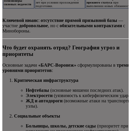
Пенсионеры
лет при условии прохождения
прежнего статуса
при
силовых ведомств
подготовки.
выполнении новых обязанносте
Ключевой нюанс
:
отсутствие прямой призывной базы
—
участие
добровольное
, но с
обязательными контрактами
с
Минобороны.
Что будет охранять отряд? География угроз и
приоритеты
Основные задачи
«БАРС-Воронеж»
сформулированы в
тремя
уровнями приоритетов
:
Критическая инфраструктура
Нефтебазы
(основные мишени последних атак).
Электросети
(уязвимость к киберфизическим удара
ЖД и автодороги
(возможные атаки на транспорт
узлы).
Социальные объекты
Больницы, школы, детские сады
(приоритет при