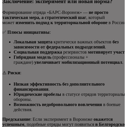
Заключение: эксперимент или новая норма?
Формирование отряда «БАРС-Воронеж» —
не просто
тактическая мера, а стратегический шаг
, который
может
изменить подход к территориальной обороне
в России.
✅
Плюсы инициативы
:
Локальная защита
критически важных объектов
без
зависимости от федеральных подразделений
.
Социальная поддержка
резервистов
мотивирует участи
Гибридная модель
(профессионалы +
граждане)
увеличивает мобилизационный потенциал
.
⚠️
Риски
:
Низкая эффективность без дополнительного
финансирования
.
Юридические пробелы
в статусе отрядов территориаль
обороны.
Возможность недобровольного вовлечения
в боевые
действия.
Предсказание
: Если эксперимент в Воронеже
окажется
успешным
, подобные отряды могут появиться
в Белгородской