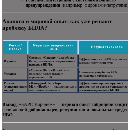
предупреждения
(например, с дронами-патрулями).
Аналоги и мировой опыт: как уже решают
проблему БПЛА?
Регион/
Мера противодействия
Результативность
Страна
БПЛА
Система «Саклер»
(разработка
Эффективность ~90%
в условиях
Израиль
Rafael) —
автоматизированный
высокой плотности атак.
перехват БПЛА
.
«Стрела-10»
и
«Игла-С»
—
Снижение ущерба на 40%
,
Украина
массовое развертывание
но
высокая стоимость
.
переносных ЗРК.
Россия
«Панцирь-С1»
,
«Тор-
Эффективны против крупных
(существующие
М2»
,
«Верба»
— стационарные и
дронов
, но
не всегда успевают за
меры)
мобильные комплексы.
маломаневренными БПЛА
.
Вывод
: «БАРС-Воронеж» —
первый опыт гибридной защит
сочетающий
добровольцев, резервистов и локальные средст
ПВО
.