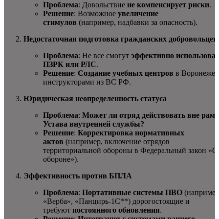
Проблема
: Довольствие
не компенсирует риски
.
Решение
: Возможное
увеличение
стимулов
(например, надбавки за опасность).
Недостаточная подготовка гражданских добровольцев
Проблема
: Не все смогут
эффективно использова
ПЗРК или РЛС
.
Решение
:
Создание учебных центров
в Воронеже 
инструкторами из ВС РФ.
Юридическая неопределенность статуса
Проблема
:
Может ли отряд действовать вне рам
Устава внутренней службы?
Решение
:
Корректировка нормативных
актов
(например, включение отрядов
территориальной обороны в Федеральный закон «О
обороне»).
Эффективность против БПЛА
Проблема
:
Портативные системы ПВО
(например
«Верба», «Панцирь-1С**) дорогостоящие и
требуют
постоянного обновления
.
Решение
:
Интеграция с системами раннего