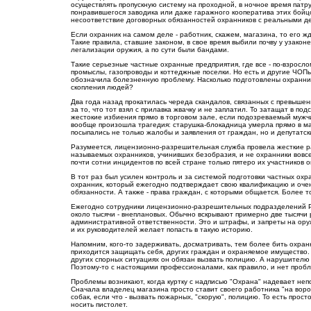
осуществлять пропускную систему на проходной, в ночное время патру
понравившегося заводика или даже гаражного кооператива этих бойцо
несоответствие договорных обязанностей охранников с реальными д
Если охранник на самом деле - работник, скажем, магазина, то его ж
Такие правила, ставшие законом, в свое время выбили почву у узако
легализации оружия, а по сути были бандами.
Такие серьезные частные охранные предприятия, где все - по-взросл
промыслы, газопроводы и коттеджные поселки. Но есть и другие ЧОПы
обозначила болезненную проблему. Насколько подготовлены охранни
скопления людей?
Два года назад прокатилась череда скандалов, связанных с превышен
за то, что тот взял с прилавка жвачку и не заплатил. То затащат в по
жестокие избиения прямо в торговом зале, если подозреваемый мужч
вообще произошла трагедия: старушка-блокадница умерла прямо в маг
посыпались не только жалобы и заявления от граждан, но и депутатск
Разумеется, лицензионно-разрешительная служба провела жесткие ра
называемых охранников, учинивших безобразия, и не охранники вовс
почти сотни инцидентов по всей стране только пятеро их участников 
В тот раз был усилен контроль и за системой подготовки частных ох
охранник, который ежегодно подтверждает свою квалификацию и очень
обязанности. А также - права граждан, с которыми общается. Более то
Ежегодно сотрудники лицензионно-разрешительных подразделений Ро
около тысячи - внеплановых. Обычно вскрывают примерно две тысячи
административной ответственности. Это и штрафы, и запреты на оруж
и их руководителей желает попасть в такую историю.
Напомним, кого-то задерживать, досматривать, тем более бить охран
приходится защищать себя, других граждан и охраняемое имущество. 
других спорных ситуациях он обязан вызвать полицию. А нарушителю - п
Поэтому-то с настоящими профессионалами, как правило, и нет проб
Проблемы возникают, когда куртку с надписью "Охрана" надевает неп
Сначала владелец магазина просто ставит своего работника "на ворот
собак, если что - вызвать пожарных, "скорую", полицию. То есть прос
носить пистолет.