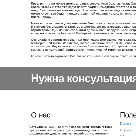
Предприятие не может иметь штатных сотрудников безопасности. Он
Потом этого же сторожа вдруг просят подменить администратора в тор
минут" растягиваются на месяцы. Пока ничего не происходит - челов
может случиться беда и неподготовленный охранник окажется опаснее
много народу.
Мало кто знает, что под определение "место массового скопления лю
И степень безопасности таких мест должна соответствовать официа
параметров. Один из них: охранники должны быть вооружены огнестре
если, как опасается Анатолий Выборный, у человека, получающего за
Официально зарегистрированных мест массового скопления граждан, в
примерно 270 тысяч. Из них под частной охраной всего 26 369 объек
организации. Неужели все остальные "массовые места" охраняют поли
согласно примитивной арифметике, нужен лишний миллион штыков. И
Конечно, кто-то охраняет. Вот только кто и как? Печальный ответ на 
Нужна консультаци
О нас
Поле
О нас
Сотрудники ЧОО "Гарантия надежности" всегда готовы
предоставить консультацию и рекомендации, чтобы
Цены
максимально удовлетворить потребности клиентов и