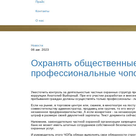
Прайс
Контакты
О нас
Новости
06 авг. 2023
Охранять общественные
профессиональные чоп
Ужесточить контроль за деятельностью частных охранных структур п
коррупции Анатолий Выборный. При его участии разработан и внесен
пребывания граждан должны осуществлять только профессионалы - л
Если на рынке, в торговом центре или, скажем, в кинотеатре на пос
совместительству администратор, продавец или грузчик, то его могу
незаконное предпринимательство. А если конкретнее - за незаконную
штраф в размере своей двухлетней зарплаты. Текст документа сейчас
Напомним, законодательно частной охранной организации запрещено в
банк не может иметь штатных сотрудников собственной безопасности
охранных услуг.
И руководитель этого ЧОПа обязан выполнять свои обязанности строг