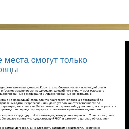
 места смогут только
овцы
редложил замглавы думского Комитета по безопасности и противодействию
 в Госдуму законопроект, предусматривающий, что охрану мест массового
ицензированные организации и лицензированные же сотрудники.
ту стоит не прошедший специальную подготовку человек, а работающий по
т привлечь к административной или даже уголовной ответственности за
 охранную деятельность. За это можно потерять свободу на полгода или уплатить
 проходит экспертную проверку и согласования в различных ведомствах.
ходить в структуру той организации, которую они охраняют. То есть завод или
. Он вправе нанять уже существующий ЧОП и заключить договор об оказании
о в рамках договора, а не следовать капризам нанимателя. Прописано