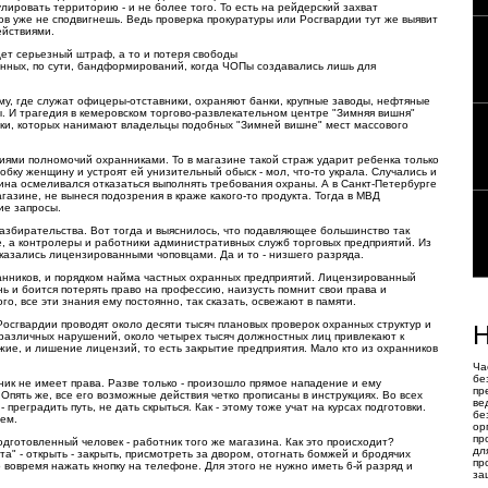
лировать территорию - и не более того. То есть на рейдерский захват
в уже не сподвигнешь. Ведь проверка прокуратуры или Росгвардии тут же выявит
ействиями.
дет серьезный штраф, а то и потеря свободы
ненных, по сути, бандформирований, когда ЧОПы создавались лишь для
ому, где служат офицеры-отставники, охраняют банки, крупные заводы, нефтяные
. И трагедия в кемеровском торгово-развлекательном центре "Зимняя вишня"
ки, которых нанимают владельцы подобных "Зимней вишне" мест массового
иями полномочий охранниками. То в магазине такой страж ударит ребенка только
дсобку женщину и устроят ей унизительный обыск - мол, что-то украла. Случались и
ина осмеливался отказаться выполнять требования охраны. А в Санкт-Петербурге
азине, не вынеся подозрения в краже какого-то продукта. Тогда в МВД
ие запросы.
збирательства. Вот тогда и выяснилось, что подавляющее большинство так
е, а контролеры и работники административных служб торговых предприятий. Из
оказались лицензированными чоповцами. Да и то - низшего разряда.
ранников, и порядком найма частных охранных предприятий. Лицензированный
 и боится потерять право на профессию, наизусть помнит свои права и
го, все эти знания ему постоянно, так сказать, освежают в памяти.
сгвардии проводят около десяти тысяч плановых проверок охранных структур и
Н
 различных нарушений, около четырех тысяч должностных лиц привлекают к
ие, и лишение лицензий, то есть закрытие предприятия. Мало кто из охранников
Ча
бе
ник не имеет права. Разве только - произошло прямое нападение и ему
пр
Опять же, все его возможные действия четко прописаны в инструкциях. Во всех
ве
реградить путь, не дать скрыться. Как - этому тоже учат на курсах подготовки.
бе
лем.
ор
пр
одготовленный человек - работник того же магазина. Как это происходит?
дл
а" - открыть - закрыть, присмотреть за двором, отогнать бомжей и бродячих
пр
то вовремя нажать кнопку на телефоне. Для этого не нужно иметь 6-й разряд и
за