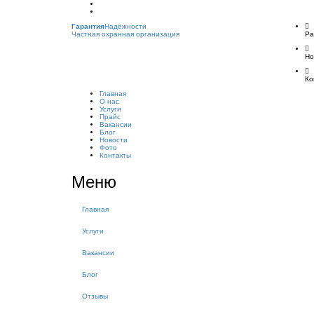
Гарантия
Надёжности
Частная охранная организация
Ра
Но
Ко
Главная
О нас
Услуги
Прайс
Вакансии
Блог
Новости
Фото
Контакты
Меню
Главная
Услуги
Вакансии
Блог
Отзывы