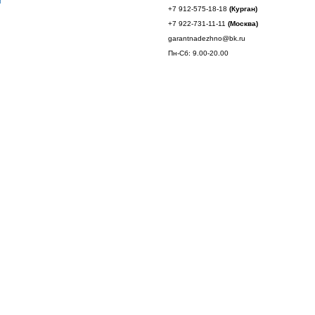
и
+7 912-575-18-18
(Курган)
+7 922-731-11-11
(Москва)
garantnadezhno@bk.ru
Пн-Сб: 9.00-20.00