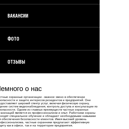
ВАКАНСИИ
ФОТО
ОТЗЫВЫ
емного о нас
стные охранные организации - важное звено в обеспечении
зопасности и защите интересов резидентов и предприятий. Они
едоставляют широкий спектр услуг, включая физическую охрану,
дение систем видеонаблюдения, контроль доступа и консультации по
зопасности. Одним из главных преимуществ частных охранных
ганизаций является их профессионализм и опыт. Работники охраны
оходят специальное обучение и обладают необходимыми навыками
я обеспечения безопасности клиентов. Имея высокий уровень
офессионализма, частные охранники предлагают эффективную
щиту как в офисе, так и на территории предприятия.