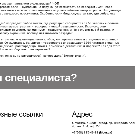
о вправе нанять уже существующий ЧОП
говом зале - "буквально на пару минут посмотреть за порядком". Эти "пара
ек вживается в свою роль и начинает ощущать себя настоящим профи. Но однажды
 заведомого преступника. Особенно если беда случается там, где собралось
дей" подпадает любое место, где регулярно собираются от 50 человек и больше.
льным параметрам антитеррористической защищенности. Их много, этих
льным оружием, как минимум - травматическим. То есть иметь 6-й разряд. А
рплату охранника, вообще нет никакого разряда?
 том числе провинциальных клубов, концертных залов и стадионов в стране, -
тов. От хулиганов, бандитов и террористов их защищают 5264 частные охранные
цейские, росгвардейцы, может, армейские десантники и морпехи? Так для этого,
ли их вообще никто не охраняет?
этот, отнюдь не риторический, вопрос дала "Зимняя вишня".
я специалиста?
зные ссылки
Адрес
г. Москва, г. Зеленоград, пр. Генерала Але
4, пом. 184, оф. 27.
+7(968) 885-49-88
(Москва)