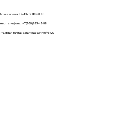
бочее время:
Пн-Сб: 9.00-20.00
мер телефона:
+7(968)885-49-88
нтактная почта:
garantnadezhno@bk.ru