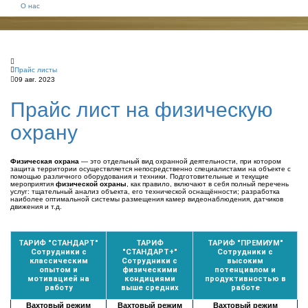
О нас
Прайс листы
09 авг. 2023
Прайс лист на физическую
охрану
Физическая
охрана
— это отдельный вид охранной деятельности, при котором
защита территории осуществляется непосредственно специалистами на объекте с
помощью различного оборудования и техники. Подготовительные и текущие
мероприятия
физической
охраны
, как правило, включают в себя полный перечень
услуг: тщательный анализ объекта, его технической оснащённости; разработка
наиболее оптимальной системы размещения камер видеонаблюдения, датчиков
движения и т.д.
ТАРИФ "СТАНДАРТ"
ТАРИФ
ТАРИФ "ПРЕМИУМ"
Сотрудники с
"СТАНДАРТ+"
Сотрудники с
классическим
Сотрудники с
высоким
опытом и
физическими
потенциалом и
мотивацией на
кондициями
продуктивностью в
работу
выше средних
работе
Вахтовый режим
Вахтовый режим
Вахтовый режим