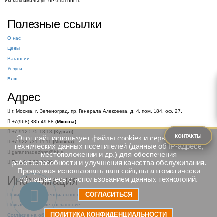
им максимальную безопасность.
Полезные ссылки
О нас
Цены
Вакансии
Услуги
Блог
Адрес
г. Москва, г. Зеленоград, пр. Генерала Алексеева, д. 4, пом. 184, оф. 27.
+7(968) 885-49-88
(Москва)
+7 912-575-18-18
(Курган)
КОНТАКТЫ
Этот сайт использует файлы cookies и сервисы сбора
+7 922-731-11-11
(Москва)
технических данных посетителей (данные об IP-адресе,
garantnadezhno@bk.ru
местоположении и др.) для обеспечения
работоспособности и улучшения качества обслуживания.
Пн-Сб: 9.00-20.00
Продолжая использовать наш сайт, вы автоматически
Информация
соглашаетесь с использованием данных технологий.
СОГЛАСИТЬСЯ
Политика конфиденциальности
Пользовательское соглашение
ПОЛИТИКА КОНФИДЕНЦИАЛЬНОСТИ
Согласие на обработку персональных данных